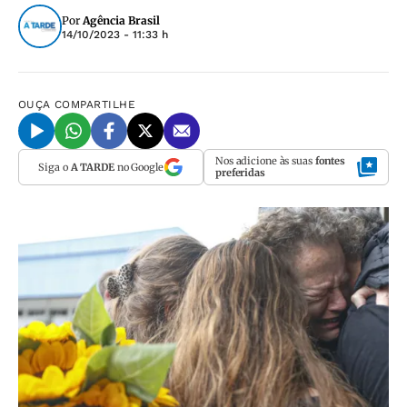
Por
Agência Brasil
14/10/2023 - 11:33 h
OUÇA
COMPARTILHE
Nos adicione às suas
fontes
Siga o
A TARDE
no Google
preferidas