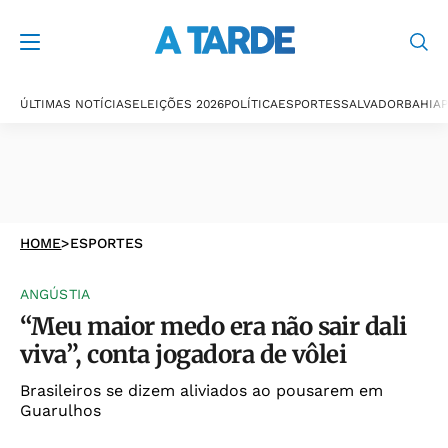
ÚLTIMAS NOTÍCIAS
ELEIÇÕES 2026
POLÍTICA
ESPORTES
SALVADOR
BAHIA
P
HOME
>
ESPORTES
ANGÚSTIA
“Meu maior medo era não sair dali
viva”, conta jogadora de vôlei
Brasileiros se dizem aliviados ao pousarem em
Guarulhos