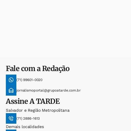
Fale com a Redação
(71) 99601-0020
jornalismoportal@grupoatarde.com.br
Assine
A TARDE
Salvador e Região Metropolitana
(71) 2886-1613
Demais localidades