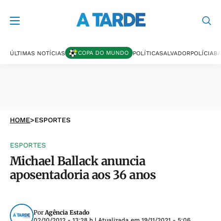
COPA DO MUNDO
ÚLTIMAS NOTÍCIAS
POLÍTICA
SALVADOR
POLÍCIA
BA
HOME
>
ESPORTES
ESPORTES
Michael Ballack anuncia
aposentadoria aos 36 anos
Por
Agência Estado
02/10/2012 - 13:28 h
| Atualizada em
19/11/2021 - 5:06