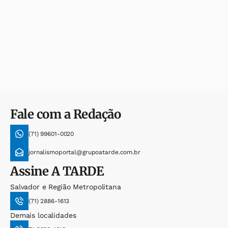
Fale com a Redação
(71) 99601-0020
jornalismoportal@grupoatarde.com.br
Assine
A TARDE
Salvador e Região Metropolitana
(71) 2886-1613
Demais localidades