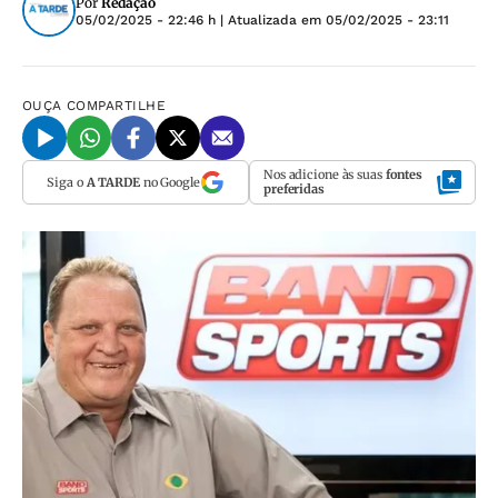
Por
Redação
05/02/2025 - 22:46 h
| Atualizada em
05/02/2025 - 23:11
OUÇA
COMPARTILHE
Nos adicione às suas
fontes
Siga o
A TARDE
no Google
preferidas