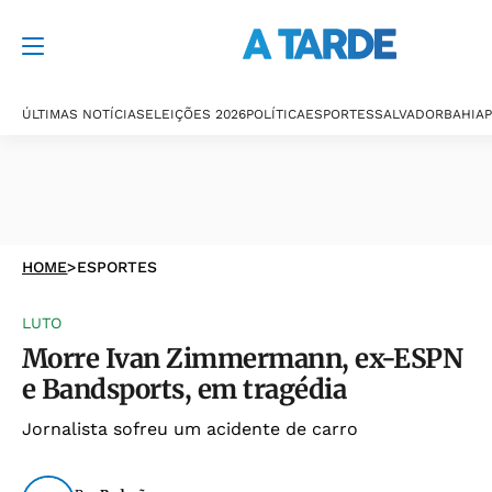
ÚLTIMAS NOTÍCIAS
ELEIÇÕES 2026
POLÍTICA
ESPORTES
SALVADOR
BAHIA
P
HOME
>
ESPORTES
LUTO
Morre Ivan Zimmermann, ex-ESPN
e Bandsports, em tragédia
Jornalista sofreu um acidente de carro