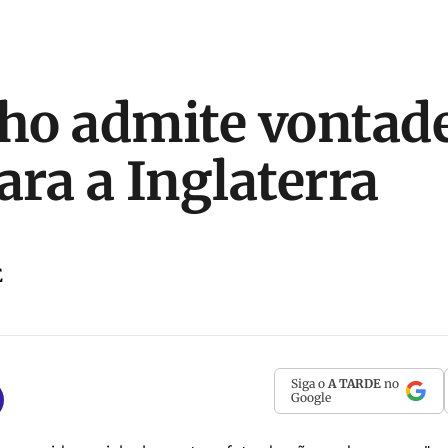
o admite vontade
ara a Inglaterra
E
Siga o
A TARDE
no
Google