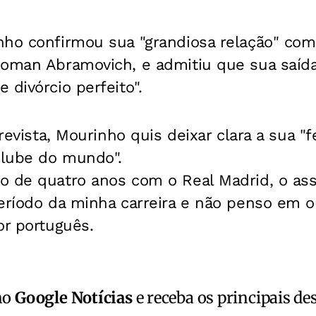
nho confirmou sua "grandiosa relação" co
Roman Abramovich, e admitiu que sua saída
 divórcio perfeito".
trevista, Mourinho quis deixar clara a sua "f
clube do mundo".
o de quatro anos com o Real Madrid, o ass
eríodo da minha carreira e não penso em ou
or português.
no
Google Notícias
e receba os principais de