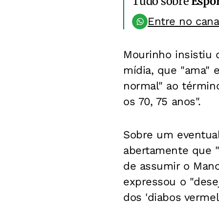
Tudo sobre
Espo
Entre no can
Mourinho insistiu
mídia, que "ama" 
normal" ao término
os 70, 75 anos".
Sobre um eventual 
abertamente que "o
de assumir o Manc
expressou o "desej
dos 'diabos verme