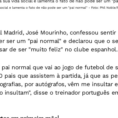
social e lamenta o fato de não pode ser um "pai normal" - Foto: Phil Noble/
l Madrid, José Mourinho, confessou sentir 
der ser um "pai normal" e declarou que o s
esar de ser "muito feliz" no clube espanhol.
pai normal que vai ao jogo de futebol de s
0 pais que assistem à partida, já que as p
grafias, por autógrafos, vêm me insultar 
 o insultam", disse o treinador português 