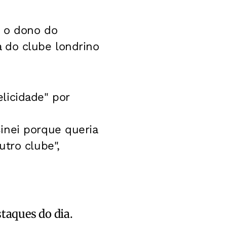
m o dono do
 do clube londrino
elicidade" por
inei porque queria
tro clube",
staques do dia.