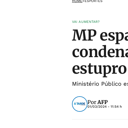
HOME
>
ESPORTES
VAI AUMENTAR?
MP espa
condena
estupro
Ministério Público 
Por
AFP
01/03/2024 - 11:54 h