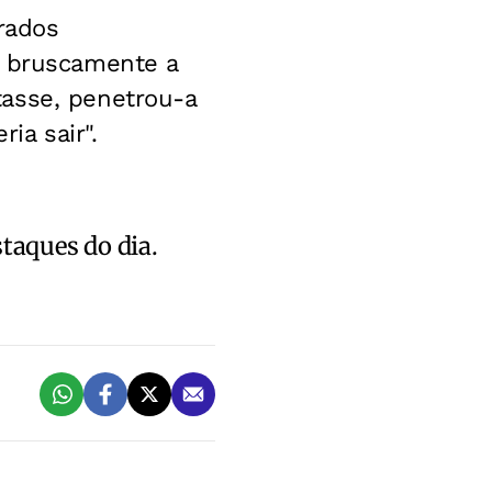
rados
u bruscamente a
tasse, penetrou-a
ia sair".
staques do dia.