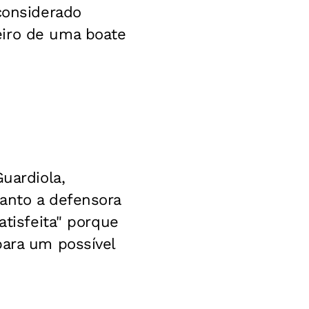
considerado
eiro de uma boate
uardiola,
uanto a defensora
atisfeita" porque
para um possível