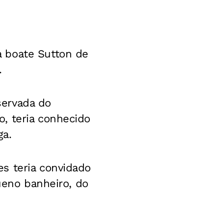
 boate Sutton de
.
servada do
, teria conhecido
ga.
s teria convidado
queno banheiro, do