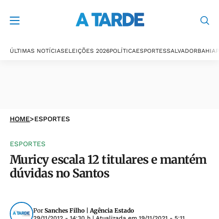
ÚLTIMAS NOTÍCIAS
ELEIÇÕES 2026
POLÍTICA
ESPORTES
SALVADOR
BAHIA
P
HOME
>
ESPORTES
ESPORTES
Muricy escala 12 titulares e mantém
dúvidas no Santos
Por
Sanches Filho | Agência Estado
29/11/2012 - 14:30 h
| Atualizada em
19/11/2021 - 5:11