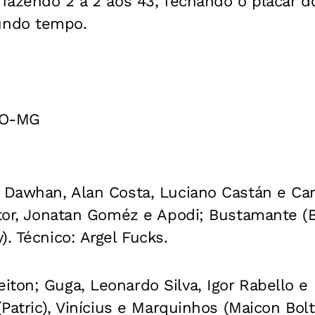
, fazendo 2 a 2 aos 43, fechando o placar
undo tempo.
CO-MG
 Dawhan, Alan Costa, Luciano Castán e Car
itor, Jonatan Goméz e Apodi; Bustamante (
). Técnico: Argel Fucks.
ton; Guga, Leonardo Silva, Igor Rabello e 
(Patric), Vinícius e Marquinhos (Maicon Bolt