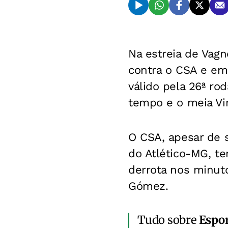
Na estreia de Vagn
contra o CSA e emp
válido pela 26ª ro
tempo e o meia Vin
O CSA, apesar de 
do Atlético-MG, te
derrota nos minuto
Gómez.
Tudo sobre
Espo