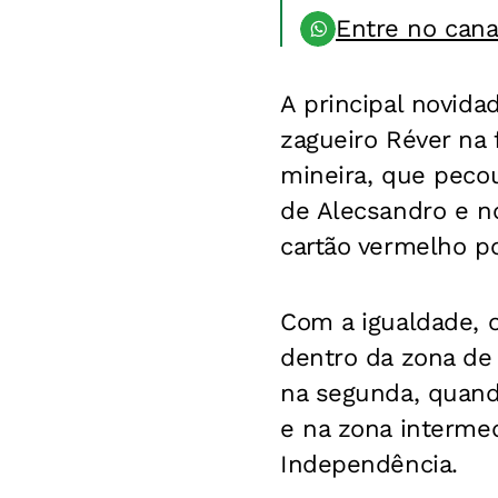
Entre no can
A principal novida
zagueiro Réver na 
mineira, que pecou
de Alecsandro e no
cartão vermelho p
Com a igualdade, 
dentro da zona de 
na segunda, quand
e na zona intermed
Independência.