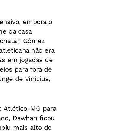
ensivo, embora o
me da casa
 Jonatan Gómez
tleticana não era
as em jogadas de
eios para fora de
nge de Vinicius,
o Atlético-MG para
rado, Dawhan ficou
biu mais alto do