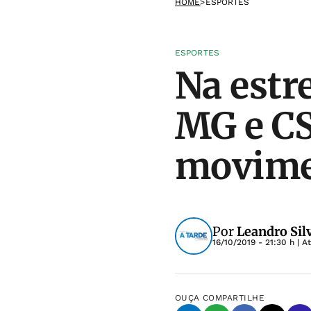
HOME
>
ESPORTES
ESPORTES
Na estr
MG e C
movimen
Por
Leandro Sil
16/10/2019 - 21:30 h
| A
OUÇA
COMPARTILHE