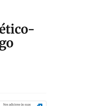
ético-
go
Nos adicione às suas