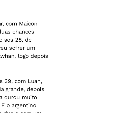
ar, com Maicon
 duas chances
 e aos 28, de
ceu sofrer um
awhan, logo depois
s 39, com Luan,
da grande, depois
na durou muito
 E o argentino