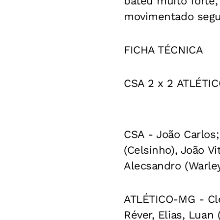
bateu muito forte
movimentado seg
FICHA TÉCNICA
CSA 2 x 2 ATLÉTI
CSA - João Carlos;
(Celsinho), João V
Alecsandro (Warley
ATLÉTICO-MG - Clei
Réver, Elias, Luan 