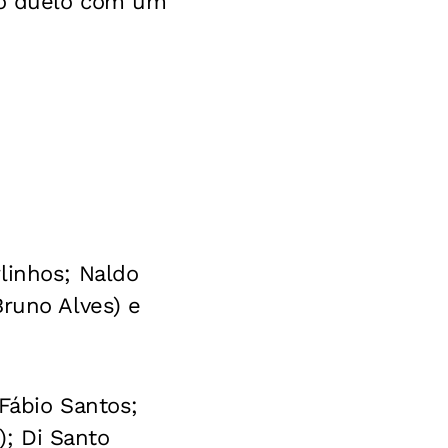
 do duelo com um
linhos; Naldo
Bruno Alves) e
Fábio Santos;
); Di Santo