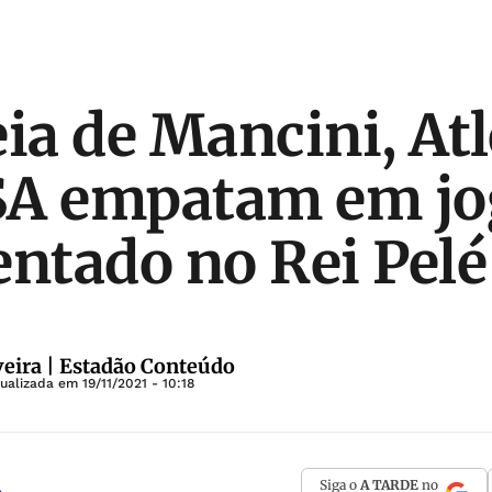
eia de Mancini, Atl
SA empatam em jo
tado no Rei Pelé
veira | Estadão Conteúdo
tualizada em
19/11/2021 - 10:18
Siga o
A TARDE
no