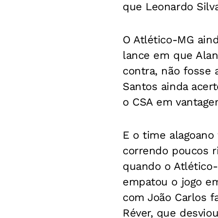
que Leonardo Silv
O Atlético-MG ain
lance em que Ala
contra, não fosse 
Santos ainda acer
o CSA em vantage
E o time alagoano 
correndo poucos ri
quando o Atlético
empatou o jogo em 
com João Carlos fa
Réver, que desvio