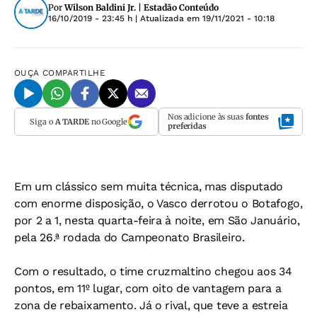
Por
Wilson Baldini Jr. | Estadão Conteúdo
16/10/2019 - 23:45 h
| Atualizada em
19/11/2021 - 10:18
OUÇA
COMPARTILHE
Nos adicione às suas
fontes
Siga o
A TARDE
no Google
preferidas
Em um clássico sem muita técnica, mas disputado
com enorme disposição, o Vasco derrotou o Botafogo,
por 2 a 1, nesta quarta-feira à noite, em São Januário,
pela 26.ª rodada do Campeonato Brasileiro.
Com o resultado, o time cruzmaltino chegou aos 34
pontos, em 11º lugar, com oito de vantagem para a
zona de rebaixamento. Já o rival, que teve a estreia