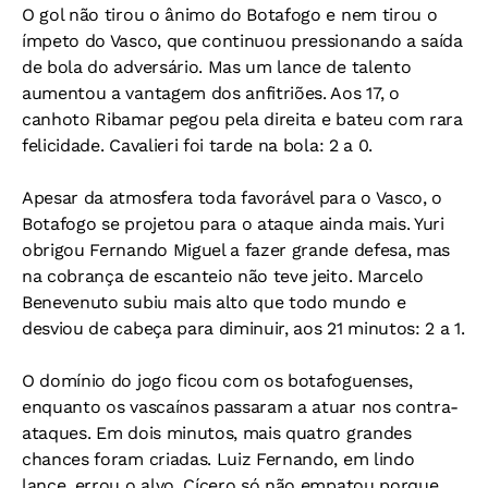
O gol não tirou o ânimo do Botafogo e nem tirou o
ímpeto do Vasco, que continuou pressionando a saída
de bola do adversário. Mas um lance de talento
aumentou a vantagem dos anfitriões. Aos 17, o
canhoto Ribamar pegou pela direita e bateu com rara
felicidade. Cavalieri foi tarde na bola: 2 a 0.
Apesar da atmosfera toda favorável para o Vasco, o
Botafogo se projetou para o ataque ainda mais. Yuri
obrigou Fernando Miguel a fazer grande defesa, mas
na cobrança de escanteio não teve jeito. Marcelo
Benevenuto subiu mais alto que todo mundo e
desviou de cabeça para diminuir, aos 21 minutos: 2 a 1.
O domínio do jogo ficou com os botafoguenses,
enquanto os vascaínos passaram a atuar nos contra-
ataques. Em dois minutos, mais quatro grandes
chances foram criadas. Luiz Fernando, em lindo
lance, errou o alvo. Cícero só não empatou porque