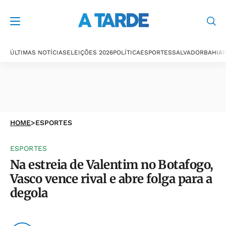
ÚLTIMAS NOTÍCIAS
ELEIÇÕES 2026
POLÍTICA
ESPORTES
SALVADOR
BAHIA
P
HOME
>
ESPORTES
ESPORTES
Na estreia de Valentim no Botafogo,
Vasco vence rival e abre folga para a
degola