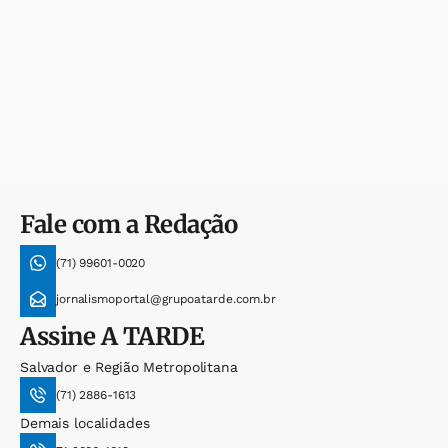
Fale com a Redação
(71) 99601-0020
jornalismoportal@grupoatarde.com.br
Assine
A TARDE
Salvador e Região Metropolitana
(71) 2886-1613
Demais localidades