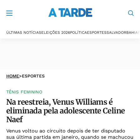
ÚLTIMAS NOTÍCIAS
ELEIÇÕES 2026
POLÍTICA
ESPORTES
SALVADOR
BAHIA
P
HOME
>
ESPORTES
TÊNIS FEMININO
Na reestreia, Venus Williams é
eliminada pela adolescente Celine
Naef
Venus voltou ao circuito depois de ter disputado
sua última partida em janeiro, quando se machucou