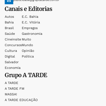
publicidade@grupoatarde.com.br
Canais e Editorias
Autos
E.c. Bahia
Bahia
E.c. Vitória
Brasil
Empregos
Saúde
Gastronomia
Cineinsite
Muito
Concursos
Mundo
Cultura
Opinião
Digital
Política
Salvador
Economia
Grupo
A TARDE
A TARDE
A TARDE FM
MASSA!
A TARDE EDUCAÇÃO