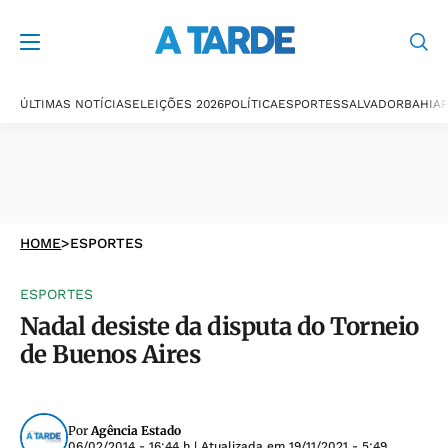
ÚLTIMAS NOTÍCIAS
ELEIÇÕES 2026
POLÍTICA
ESPORTES
SALVADOR
BAHIA
P
HOME
>
ESPORTES
ESPORTES
Nadal desiste da disputa do Torneio
de Buenos Aires
Por
Agência Estado
06/02/2014 - 16:44 h
| Atualizada em
19/11/2021 - 5:49