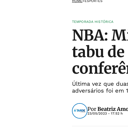
HOME
>
ESPORTES
TEMPORADA HISTÓRICA
NBA: Mi
tabu de
conferê
Última vez que dua
adversários foi em 
Por
Beatriz Am
23/05/2023 - 17:52 h