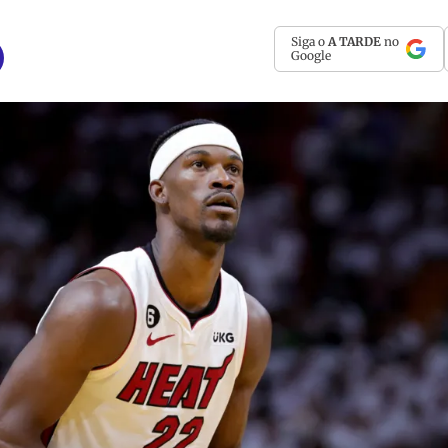
Siga o
A TARDE
no
Google