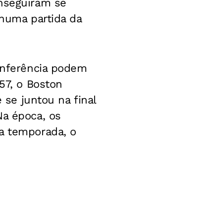
onseguiram se
nhuma partida da
conferência podem
57, o Boston
 se juntou na final
Na época, os
ta temporada, o