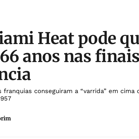
ami Heat pode qu
 66 anos nas finais
ncia
s franquias conseguiram a “varrida” em cima 
1957
orim