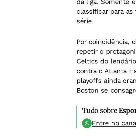
da liga. Somente 
classificar para a
série.
Por coincidência, 
repetir o protagon
Celtics do lendário
contra o Atlanta H
playoffs ainda er
Boston se consag
Tudo sobre
Espo
Entre no can