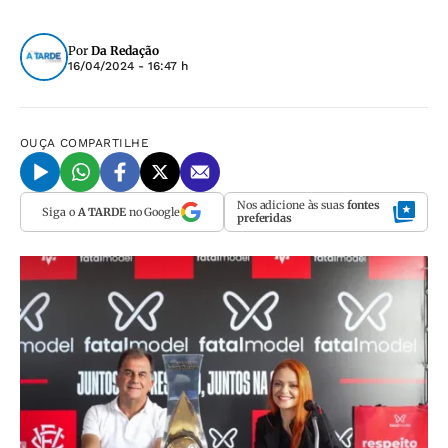
Por
Da Redação
16/04/2024 - 16:47 h
OUÇA
COMPARTILHE
Nos adicione às suas
fontes
Siga o
A TARDE
no Google
preferidas