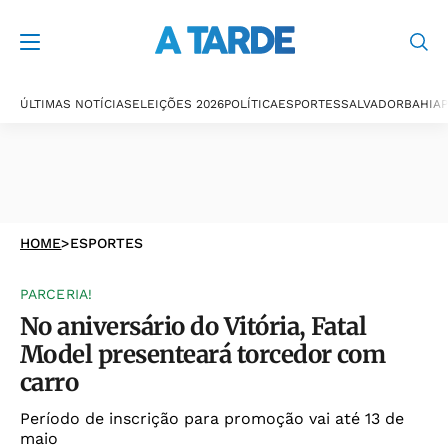
ÚLTIMAS NOTÍCIAS
ELEIÇÕES 2026
POLÍTICA
ESPORTES
SALVADOR
BAHIA
P
HOME
>
ESPORTES
PARCERIA!
No aniversário do Vitória, Fatal
Model presenteará torcedor com
carro
Período de inscrição para promoção vai até 13 de
maio