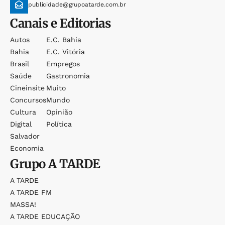
publicidade@grupoatarde.com.br
Canais e Editorias
Autos
E.c. Bahia
Bahia
E.c. Vitória
Brasil
Empregos
Saúde
Gastronomia
Cineinsite
Muito
Concursos
Mundo
Cultura
Opinião
Digital
Política
Salvador
Economia
Grupo
A TARDE
A TARDE
A TARDE FM
MASSA!
A TARDE EDUCAÇÃO