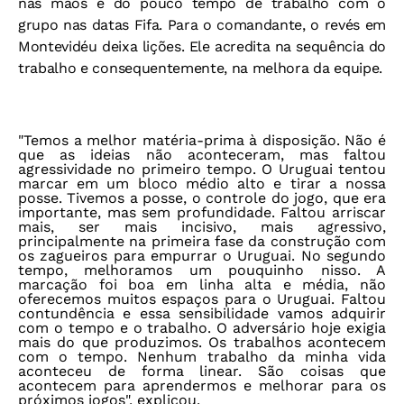
nas mãos e do pouco tempo de trabalho com o
grupo nas datas Fifa. Para o comandante, o revés em
Montevidéu deixa lições. Ele acredita na sequência do
trabalho e consequentemente, na melhora da equipe.
"Temos a melhor matéria-prima à disposição. Não é
que as ideias não aconteceram, mas faltou
agressividade no primeiro tempo. O Uruguai tentou
marcar em um bloco médio alto e tirar a nossa
posse. Tivemos a posse, o controle do jogo, que era
importante, mas sem profundidade. Faltou arriscar
mais, ser mais incisivo, mais agressivo,
principalmente na primeira fase da construção com
os zagueiros para empurrar o Uruguai. No segundo
tempo, melhoramos um pouquinho nisso. A
marcação foi boa em linha alta e média, não
oferecemos muitos espaços para o Uruguai. Faltou
contundência e essa sensibilidade vamos adquirir
com o tempo e o trabalho. O adversário hoje exigia
mais do que produzimos. Os trabalhos acontecem
com o tempo. Nenhum trabalho da minha vida
aconteceu de forma linear. São coisas que
acontecem para aprendermos e melhorar para os
próximos jogos", explicou.