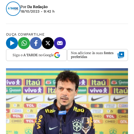
Por
Da Redação
18/10/2023 - 9:42 h
OUÇA
COMPARTILHE
Nos adicione às suas
fontes
Siga o
A TARDE
no Google
preferidas