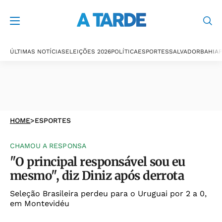
ÚLTIMAS NOTÍCIAS
ELEIÇÕES 2026
POLÍTICA
ESPORTES
SALVADOR
BAHIA
P
HOME
>
ESPORTES
CHAMOU A RESPONSA
"O principal responsável sou eu
mesmo", diz Diniz após derrota
Seleção Brasileira perdeu para o Uruguai por 2 a 0,
em Montevidéu