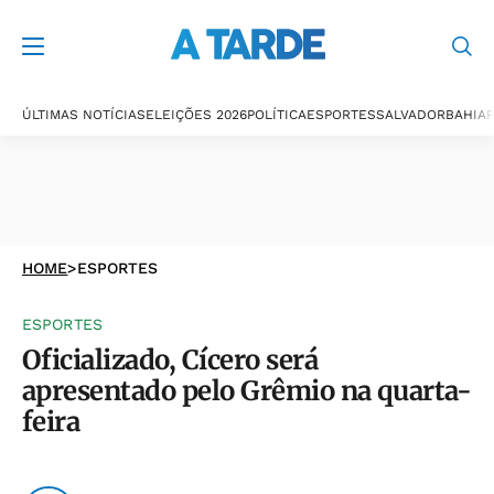
ÚLTIMAS NOTÍCIAS
ELEIÇÕES 2026
POLÍTICA
ESPORTES
SALVADOR
BAHIA
P
HOME
>
ESPORTES
ESPORTES
Oficializado, Cícero será
apresentado pelo Grêmio na quarta-
feira