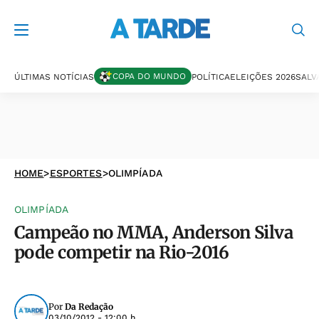
COPA DO MUNDO
ÚLTIMAS NOTÍCIAS
POLÍTICA
ELEIÇÕES 2026
SALV
HOME
>
ESPORTES
>
OLIMPÍADA
OLIMPÍADA
Campeão no MMA, Anderson Silva
pode competir na Rio-2016
Por
Da Redação
03/10/2012 - 12:00 h