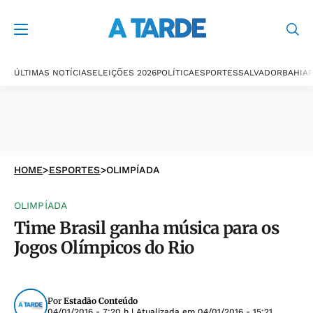
ÚLTIMAS NOTÍCIAS
ELEIÇÕES 2026
POLÍTICA
ESPORTES
SALVADOR
BAHIA
P
HOME
>
ESPORTES
>
OLIMPÍADA
OLIMPÍADA
Time Brasil ganha música para os
Jogos Olímpicos do Rio
Por
Estadão Conteúdo
04/01/2016 - 7:20 h
| Atualizada em
04/01/2016 - 15:21