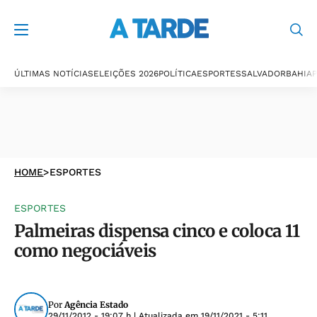
ÚLTIMAS NOTÍCIAS
ELEIÇÕES 2026
POLÍTICA
ESPORTES
SALVADOR
BAHIA
P
HOME
>
ESPORTES
ESPORTES
Palmeiras dispensa cinco e coloca 11
como negociáveis
Por
Agência Estado
29/11/2012 - 19:07 h
| Atualizada em
19/11/2021 - 5:11