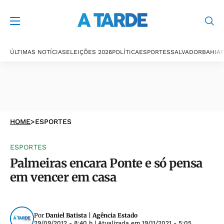
ÚLTIMAS NOTÍCIAS
ELEIÇÕES 2026
POLÍTICA
ESPORTES
SALVADOR
BAHIA
P
HOME
>
ESPORTES
ESPORTES
Palmeiras encara Ponte e só pensa
em vencer em casa
Por
Daniel Batista | Agência Estado
29/09/2012 - 8:40 h
| Atualizada em
19/11/2021 - 5:05