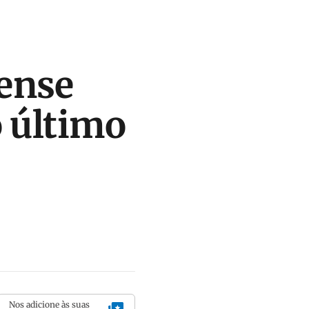
ense
o último
Nos adicione às suas