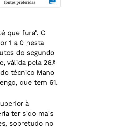
fontes preferidas
é que fura". O
or 1 a 0 nesta
nutos do segundo
, válida pela 26.ª
 do técnico Mano
engo, que tem 61.
uperior à
ria ter sido mais
ões, sobretudo no