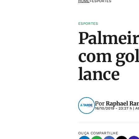
HOME
>
ESPORTES
ESPORTES
Palmeir
com gol
lance
Por
Raphael Ra
16/10/2019 - 23:27 h
| A
OUÇA
COMPARTILHE