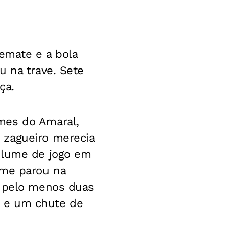
remate e a bola
u na trave. Sete
ça.
mes do Amaral,
 zagueiro merecia
volume de jogo em
ime parou na
m pelo menos duas
z e um chute de