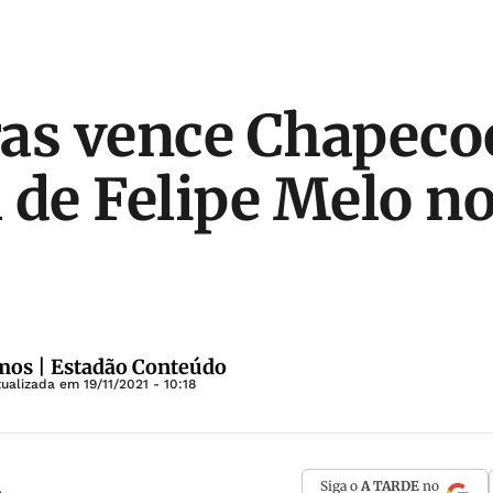
as vence Chapeco
 de Felipe Melo n
mos | Estadão Conteúdo
tualizada em
19/11/2021 - 10:18
Siga o
A TARDE
no