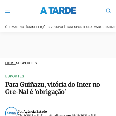
ÚLTIMAS NOTÍCIAS
ELEIÇÕES 2026
POLÍTICA
ESPORTES
SALVADOR
BAHIA
P
HOME
>
ESPORTES
ESPORTES
Para Guiñazu, vitória do Inter no
Gre-Nal é 'obrigação'
Por
Agência Estado
27/11/2012 - 11:51 h
| Atualizada em
19/11/2021 - 5:11