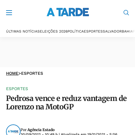
ÚLTIMAS NOTÍCIAS
ELEIÇÕES 2026
POLÍTICA
ESPORTES
SALVADOR
BAHIA
P
HOME
>
ESPORTES
ESPORTES
Pedrosa vence e reduz vantagem de
Lorenzo na MotoGP
Por
Agência Estado
30/09/2012 - 10:49 h
| Atualizada em
19/11/2021 - 5:06