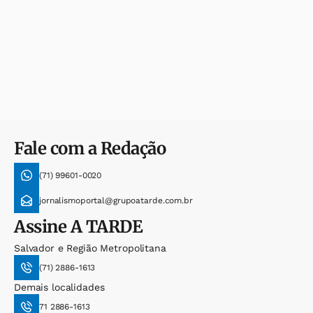
Fale com a Redação
(71) 99601-0020
jornalismoportal@grupoatarde.com.br
Assine
A TARDE
Salvador e Região Metropolitana
(71) 2886-1613
Demais localidades
71 2886-1613