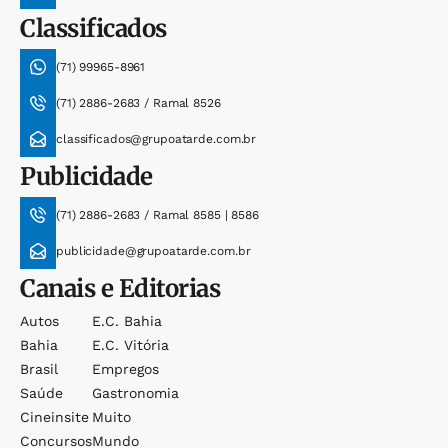
Classificados
(71) 99965-8961
(71) 2886-2683 / Ramal 8526
classificados@grupoatarde.com.br
Publicidade
(71) 2886-2683 / Ramal 8585 | 8586
publicidade@grupoatarde.com.br
Canais e Editorias
Autos
E.c. Bahia
Bahia
E.c. Vitória
Brasil
Empregos
Saúde
Gastronomia
Cineinsite
Muito
Concursos
Mundo