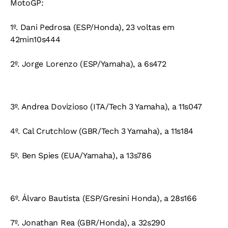
MotoGP:
1º. Dani Pedrosa (ESP/Honda), 23 voltas em
42min10s444
2º. Jorge Lorenzo (ESP/Yamaha), a 6s472
3º. Andrea Dovizioso (ITA/Tech 3 Yamaha), a 11s047
4º. Cal Crutchlow (GBR/Tech 3 Yamaha), a 11s184
5º. Ben Spies (EUA/Yamaha), a 13s786
6º. Álvaro Bautista (ESP/Gresini Honda), a 28s166
7º. Jonathan Rea (GBR/Honda), a 32s290