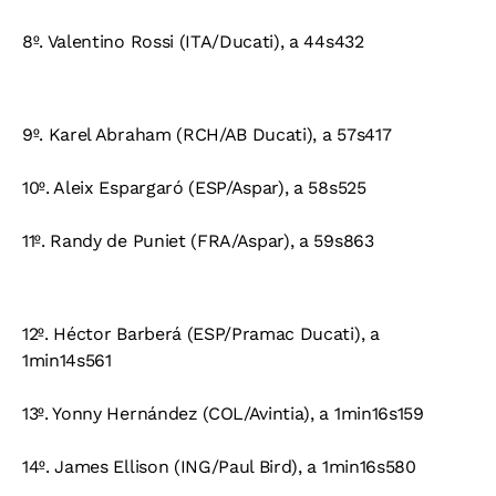
8º. Valentino Rossi (ITA/Ducati), a 44s432
9º. Karel Abraham (RCH/AB Ducati), a 57s417
10º. Aleix Espargaró (ESP/Aspar), a 58s525
11º. Randy de Puniet (FRA/Aspar), a 59s863
12º. Héctor Barberá (ESP/Pramac Ducati), a
1min14s561
13º. Yonny Hernández (COL/Avintia), a 1min16s159
14º. James Ellison (ING/Paul Bird), a 1min16s580