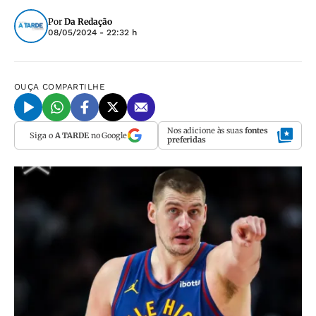
Por
Da Redação
08/05/2024 - 22:32 h
OUÇA
COMPARTILHE
Nos adicione às suas
fontes
Siga o
A TARDE
no Google
preferidas