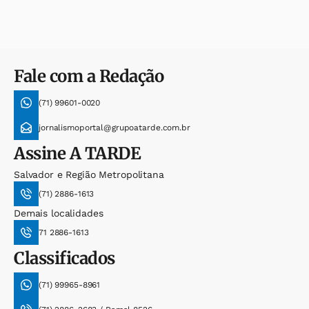
Fale com a Redação
(71) 99601-0020
jornalismoportal@grupoatarde.com.br
Assine
A TARDE
Salvador e Região Metropolitana
(71) 2886-1613
Demais localidades
71 2886-1613
Classificados
(71) 99965-8961