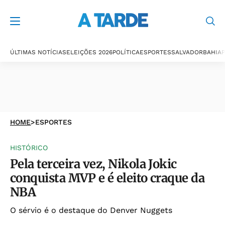
ÚLTIMAS NOTÍCIAS
ELEIÇÕES 2026
POLÍTICA
ESPORTES
SALVADOR
BAHIA
P
HOME
>
ESPORTES
HISTÓRICO
Pela terceira vez, Nikola Jokic
conquista MVP e é eleito craque da
NBA
O sérvio é o destaque do Denver Nuggets