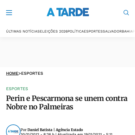
ÚLTIMAS NOTÍCIAS
ELEIÇÕES 2026
POLÍTICA
ESPORTES
SALVADOR
BAHIA
P
HOME
>
ESPORTES
ESPORTES
Perin e Pescarmona se unem contra
Nobre no Palmeiras
Por
Daniel Batista | Agência Estado
30/11/2012 - 8:26 h
| Atualizada em
19/11/2021 - 5:11