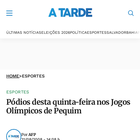
ÚLTIMAS NOTÍCIAS
ELEIÇÕES 2026
POLÍTICA
ESPORTES
SALVADOR
BAHIA
P
HOME
>
ESPORTES
ESPORTES
Pódios desta quinta-feira nos Jogos
Olímpicos de Pequim
Por
AFP
21/08/2008 - 14:08 h