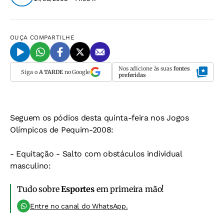
OUÇA
COMPARTILHE
Nos adicione às suas
fontes
Siga o
A TARDE
no Google
preferidas
Seguem os pódios desta quinta-feira nos Jogos
Olímpicos de Pequim-2008:
- Equitação - Salto com obstáculos individual
masculino:
Tudo sobre
Esportes
em primeira mão!
Entre no canal do WhatsApp.