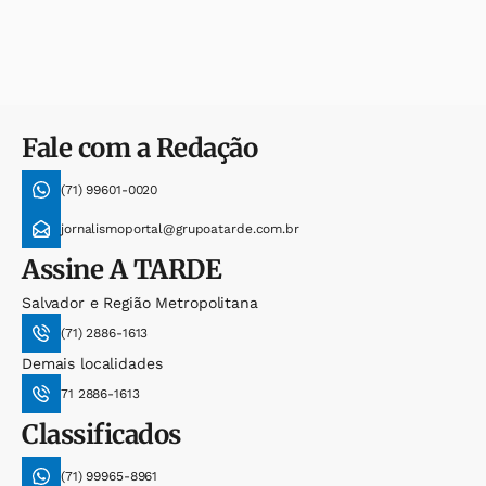
Fale com a Redação
(71) 99601-0020
jornalismoportal@grupoatarde.com.br
Assine
A TARDE
Salvador e Região Metropolitana
(71) 2886-1613
Demais localidades
71 2886-1613
Classificados
(71) 99965-8961