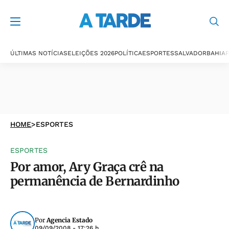
ÚLTIMAS NOTÍCIAS
ELEIÇÕES 2026
POLÍTICA
ESPORTES
SALVADOR
BAHIA
P
HOME
>
ESPORTES
ESPORTES
Por amor, Ary Graça crê na
permanência de Bernardinho
Por
Agencia Estado
09/09/2008 - 17:26 h