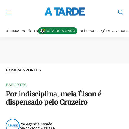
COPA DO MUNDO
ÚLTIMAS NOTÍCIAS
POLÍTICA
ELEIÇÕES 2026
SALV
HOME
>
ESPORTES
ESPORTES
Por indisciplina, meia Élson é
dispensado pelo Cruzeiro
Por
Agencia Estado
08/03/2007 - 12:31 h