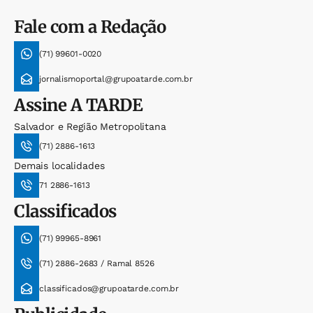
Fale com a Redação
(71) 99601-0020
jornalismoportal@grupoatarde.com.br
Assine
A TARDE
Salvador e Região Metropolitana
(71) 2886-1613
Demais localidades
71 2886-1613
Classificados
(71) 99965-8961
(71) 2886-2683 / Ramal 8526
classificados@grupoatarde.com.br