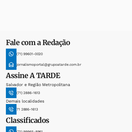
Fale com a Redação
(71) 99601-0020
jornalismoportal@grupoatarde.com.br
Assine
A TARDE
Salvador e Região Metropolitana
(71) 2886-1613
Demais localidades
71 2886-1613
Classificados
(71) 99965-8961