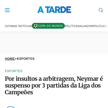
COPA DO MUNDO
ÚLTIMAS NOTÍCIAS
POLÍTICA
SALVADOR
POLÍCIA
BA
HOME
>
ESPORTES
ESPORTES
Por insultos a arbitragem, Neymar é
suspenso por 3 partidas da Liga dos
Campeões