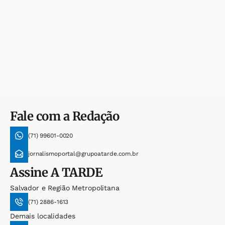
Fale com a Redação
(71) 99601-0020
jornalismoportal@grupoatarde.com.br
Assine
A TARDE
Salvador e Região Metropolitana
(71) 2886-1613
Demais localidades