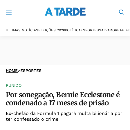
ÚLTIMAS NOTÍCIAS
ELEIÇÕES 2026
POLÍTICA
ESPORTES
SALVADOR
BAHIA
P
HOME
>
ESPORTES
PUNIDO
Por sonegação, Bernie Ecclestone é
condenado a 17 meses de prisão
Ex-chefão da Formula 1 pagará multa bilionária por
ter confessado o crime