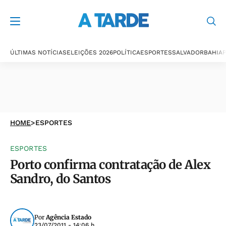
ÚLTIMAS NOTÍCIAS
ELEIÇÕES 2026
POLÍTICA
ESPORTES
SALVADOR
BAHIA
P
HOME
>
ESPORTES
ESPORTES
Porto confirma contratação de Alex
Sandro, do Santos
Por
Agência Estado
23/07/2011 - 14:06 h