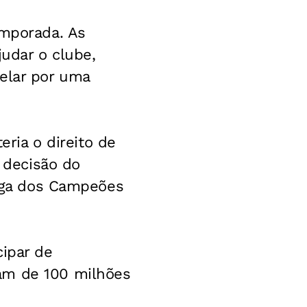
emporada. As
judar o clube,
elar por uma
eria o direito de
a decisão do
Liga dos Campeões
cipar de
am de 100 milhões