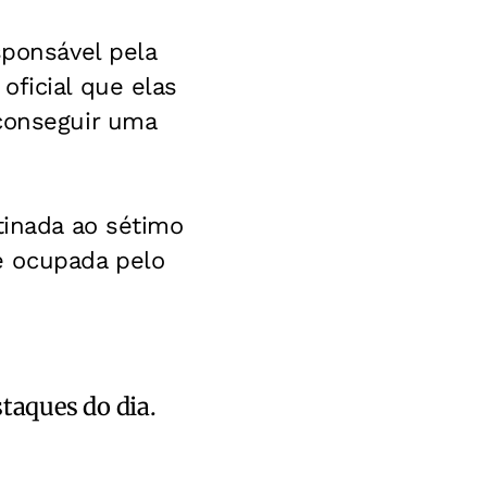
sponsável pela
oficial que elas
 conseguir uma
tinada ao sétimo
é ocupada pelo
staques do dia.