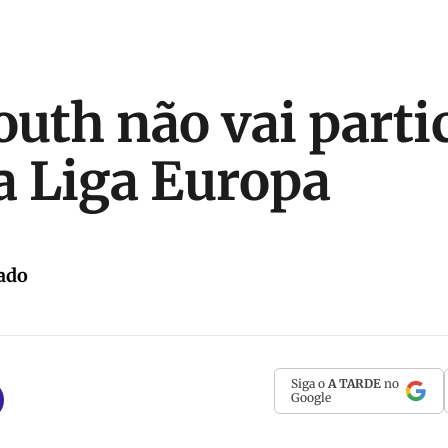
uth não vai parti
 Liga Europa
ado
Siga o
A TARDE
no
Google