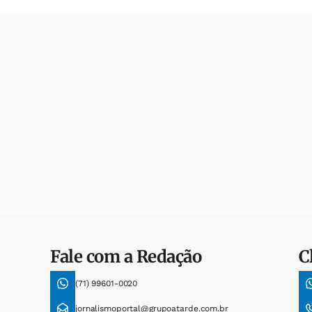
Fale com a Redação
C
(71) 99601-0020
jornalismoportal@grupoatarde.com.br