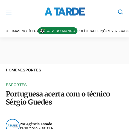
COPA DO MUNDO
ÚLTIMAS NOTÍCIAS
POLÍTICA
ELEIÇÕES 2026
SALV
HOME
>
ESPORTES
ESPORTES
Portuguesa acerta com o técnico
Sérgio Guedes
Por
Agência Estado
13/10/2010 - 18:31 h