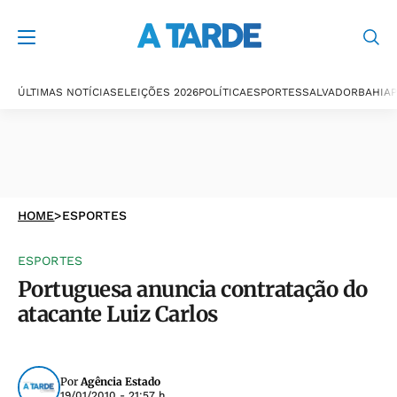
ÚLTIMAS NOTÍCIAS
ELEIÇÕES 2026
POLÍTICA
ESPORTES
SALVADOR
BAHIA
P
HOME
>
ESPORTES
ESPORTES
Portuguesa anuncia contratação do
atacante Luiz Carlos
Por
Agência Estado
19/01/2010 - 21:57 h