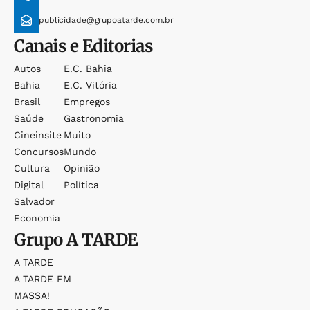
publicidade@grupoatarde.com.br
Canais e Editorias
Autos
E.c. Bahia
Bahia
E.c. Vitória
Brasil
Empregos
Saúde
Gastronomia
Cineinsite
Muito
Concursos
Mundo
Cultura
Opinião
Digital
Política
Salvador
Economia
Grupo
A TARDE
A TARDE
A TARDE FM
MASSA!