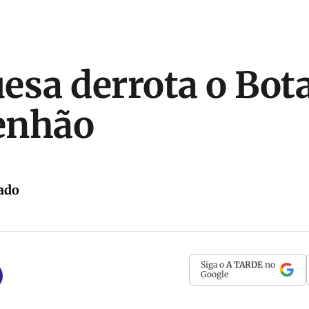
esa derrota o Bot
enhão
ado
Siga o
A TARDE
no
Google