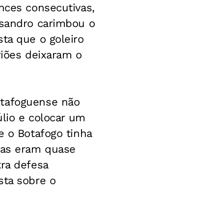
nces consecutivas,
ssandro carimbou o
ta que o goleiro
riões deixaram o
otafoguense não
úlio e colocar um
e o Botafogo tinha
adas eram quase
tra defesa
sta sobre o