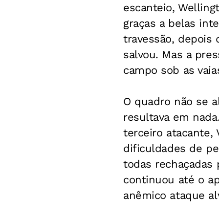
escanteio, Welling
graças a belas int
travessão, depois 
salvou. Mas a pres
campo sob as vaias
O quadro não se a
resultava em nada.
terceiro atacante,
dificuldades de p
todas rechaçadas p
continuou até o ap
anêmico ataque al