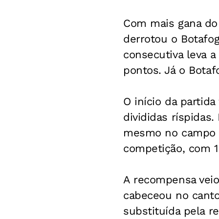
Com mais gana do q
derrotou o Botafog
consecutiva leva a
pontos. Já o Botaf
O início da partid
divididas ríspidas
mesmo no campo ad
competição, com 12
A recompensa veio 
cabeceou no canto 
substituída pela r