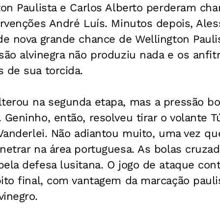
ton Paulista e Carlos Alberto perderam cha
ervenções André Luís. Minutos depois, Ale
de nova grande chance de Wellington Paulis
são alvinegra não produziu nada e os anfit
 de sua torcida.
lterou na segunda etapa, mas a pressão b
 Geninho, então, resolveu tirar o volante T
 Vanderlei. Não adiantou muito, uma vez qu
enetrar na área portuguesa. As bolas cruz
ela defesa lusitana. O jogo de ataque con
ito final, com vantagem da marcação pauli
vinegro.