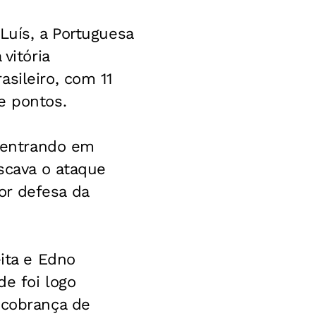
Luís, a Portuguesa
vitória
sileiro, com 11
e pontos.
s entrando em
uscava o ataque
or defesa da
eita e Edno
de foi logo
 cobrança de