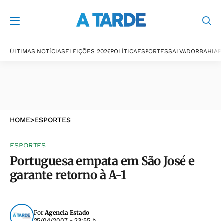
ÚLTIMAS NOTÍCIAS
ELEIÇÕES 2026
POLÍTICA
ESPORTES
SALVADOR
BAHIA
P
HOME
>
ESPORTES
ESPORTES
Portuguesa empata em São José e
garante retorno à A-1
Por
Agencia Estado
25/04/2007 - 23:55 h