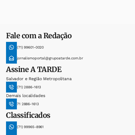
Fale com a Redação
(71) 99601-0020
jornalismoportal@grupoatarde.com.br
Assine
A TARDE
Salvador e Região Metropolitana
(71) 2886-1613
Demais localidades
71 2886-1613
Classificados
(71) 99965-8961