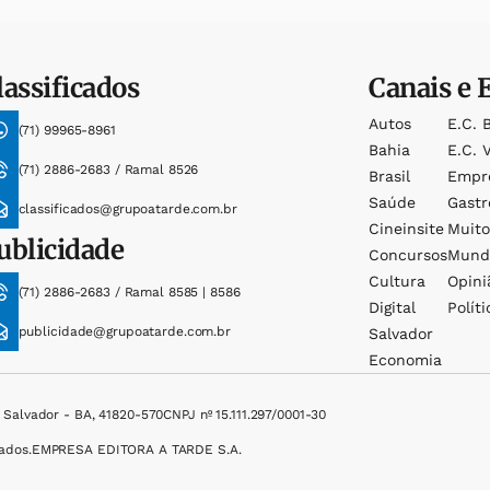
lassificados
Canais e 
Autos
E.c. 
(71) 99965-8961
Bahia
E.c. V
(71) 2886-2683 / Ramal 8526
Brasil
Empr
Saúde
Gast
classificados@grupoatarde.com.br
Cineinsite
Muit
ublicidade
Concursos
Mund
Cultura
Opini
(71) 2886-2683 / Ramal 8585 | 8586
Digital
Políti
publicidade@grupoatarde.com.br
Salvador
Economia
, Salvador - BA, 41820-570
CNPJ nº 15.111.297/0001-30
ados.
EMPRESA EDITORA A TARDE S.A.