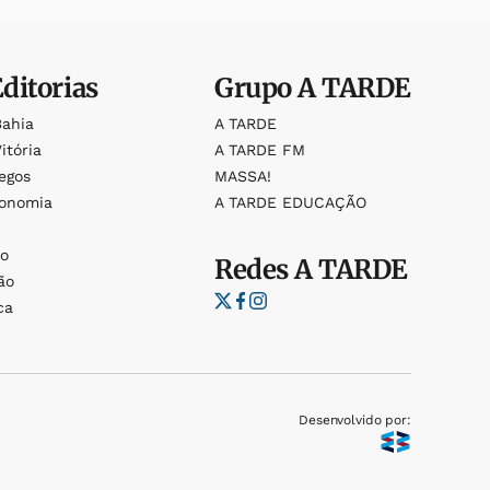
Editorias
Grupo
A TARDE
Bahia
A TARDE
itória
A TARDE FM
egos
MASSA!
ronomia
A TARDE EDUCAÇÃO
o
o
Redes
A TARDE
ão
ca
Desenvolvido por: