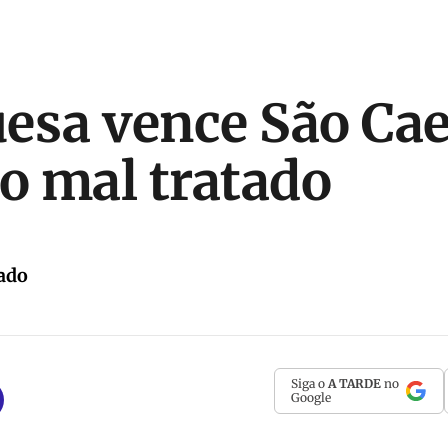
esa vence São Cae
 mal tratado
ado
Siga o
A TARDE
no
Google