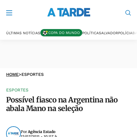
COPA DO MUNDO
ÚLTIMAS NOTÍCIAS
POLÍTICA
SALVADOR
POLÍCIA
BA
HOME
>
ESPORTES
ESPORTES
Possível fiasco na Argentina não
abala Mano na seleção
Por
Agência Estado
12/07/2011 - 10:07 h