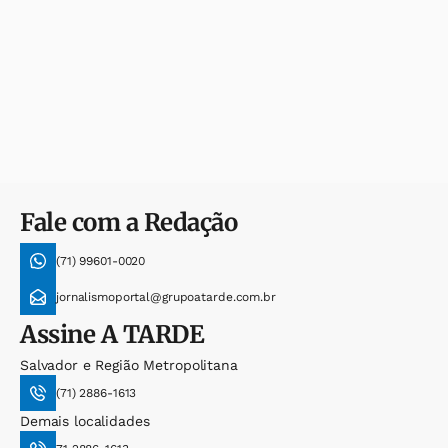
Fale com a Redação
(71) 99601-0020
jornalismoportal@grupoatarde.com.br
Assine
A TARDE
Salvador e Região Metropolitana
(71) 2886-1613
Demais localidades