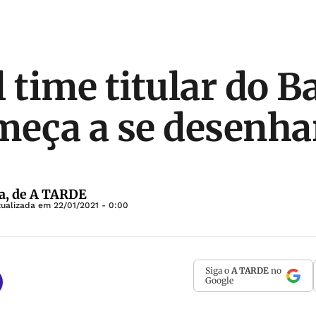
l time titular do 
meça a se desenha
a, de A TARDE
tualizada em
22/01/2021 - 0:00
Siga o
A TARDE
no
Google