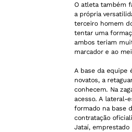
O atleta também f
a própria versatil
terceiro homem do 
tentar uma formaçã
ambos teriam muit
marcador e ao mei
A base da equipe 
novatos, a retagua
conhecem. Na zaga
acesso. A lateral-
formado na base do
contratação oficia
Jataí, emprestado 