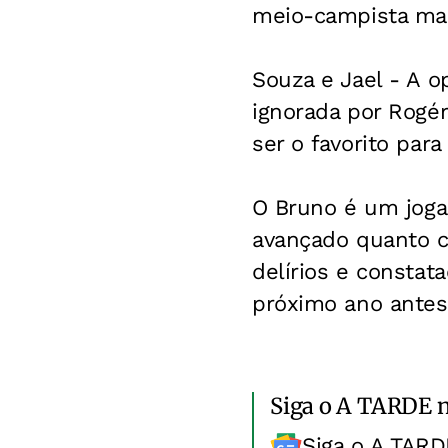
meio-campista mar
Souza e Jael -
A o
ignorada por Rogér
ser o favorito pa
O Bruno é um jog
avançado quanto co
delírios e constat
próximo ano antes 
Siga o A TARDE 
Siga o A TARD