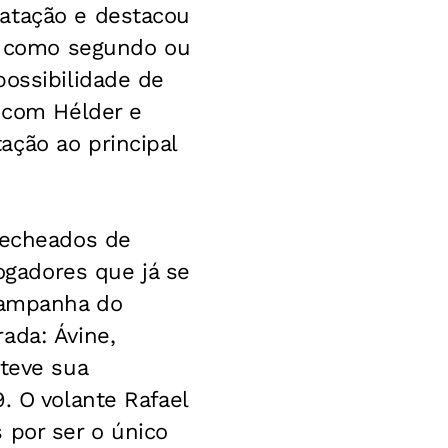
ratação e destacou
ar como segundo ou
possibilidade de
a com Hélder e
ação ao principal
recheados de
jogadores que já se
 campanha do
ada: Ávine,
 teve sua
. O volante Rafael
 por ser o único