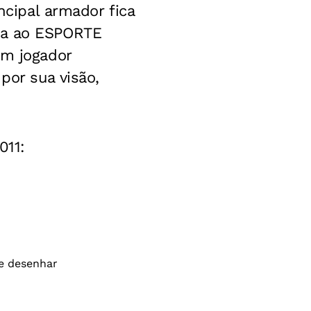
ncipal armador fica
na ao ESPORTE
um jogador
por sua visão,
011: