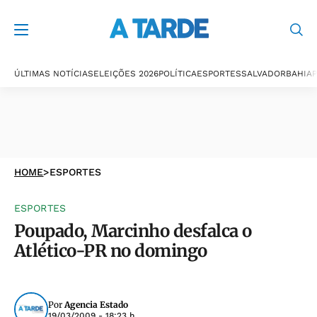
ÚLTIMAS NOTÍCIAS
ELEIÇÕES 2026
POLÍTICA
ESPORTES
SALVADOR
BAHIA
P
HOME
>
ESPORTES
ESPORTES
Poupado, Marcinho desfalca o
Atlético-PR no domingo
Por
Agencia Estado
19/03/2009 - 18:23 h