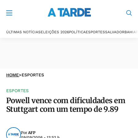
ÚLTIMAS NOTÍCIAS
ELEIÇÕES 2026
POLÍTICA
ESPORTES
SALVADOR
BAHIA
P
HOME
>
ESPORTES
ESPORTES
Powell vence com dificuldades em
Stuttgart com um tempo de 9.89
Por
AFP
09/09/2006 - 13:52 h