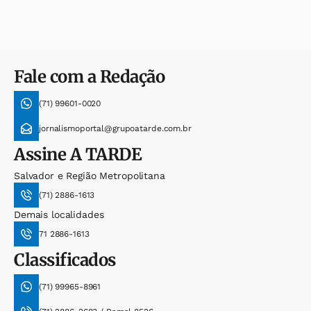
Fale com a Redação
(71) 99601-0020
jornalismoportal@grupoatarde.com.br
Assine
A TARDE
Salvador e Região Metropolitana
(71) 2886-1613
Demais localidades
71 2886-1613
Classificados
(71) 99965-8961