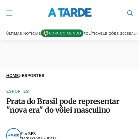
COPA DO MUNDO
ÚLTIMAS NOTÍCIAS
POLÍTICA
ELEIÇÕES 2026
SALV
HOME
>
ESPORTES
ESPORTES
Prata do Brasil pode representar
"nova era" do vôlei masculino
Por
EFE
24/08/2008 - 6:41 h