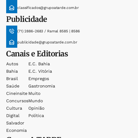
classificados@grupoatarde.com.br
Publicidade
(71) 2886-2683 / Ramal 8585 | 8586
publicidade@grupoatarde.com.br
Canais e Editorias
Autos
E.c. Bahia
Bahia
E.c. Vitória
Brasil
Empregos
Saúde
Gastronomia
Cineinsite
Muito
Concursos
Mundo
Cultura
Opinião
Digital
Política
Salvador
Economia