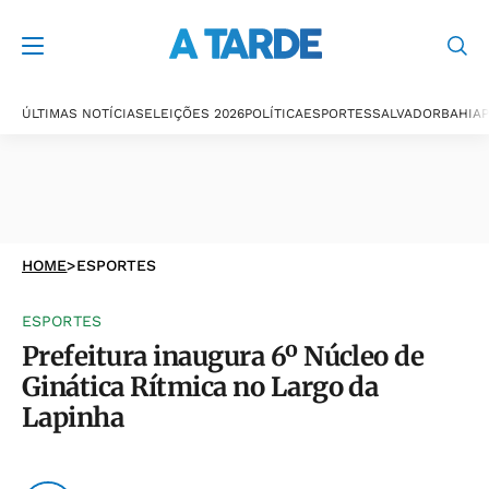
ÚLTIMAS NOTÍCIAS
ELEIÇÕES 2026
POLÍTICA
ESPORTES
SALVADOR
BAHIA
P
HOME
>
ESPORTES
ESPORTES
Prefeitura inaugura 6º Núcleo de
Ginática Rítmica no Largo da
Lapinha