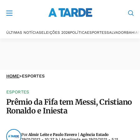
ÚLTIMAS NOTÍCIAS
ELEIÇÕES 2026
POLÍTICA
ESPORTES
SALVADOR
BAHIA
P
HOME
>
ESPORTES
ESPORTES
Prêmio da Fifa tem Messi, Cristiano
Ronaldo e Iniesta
Por
Almir Leite e Paulo Favero | Agência Estado
29/11/2012 - 10:37 h
| Atualizada em
19/11/2021 - 5:11