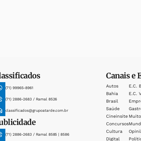
lassificados
Canais e 
Autos
E.c. 
(71) 99965-8961
Bahia
E.c. V
(71) 2886-2683 / Ramal 8526
Brasil
Empr
Saúde
Gast
classificados@grupoatarde.com.br
Cineinsite
Muit
ublicidade
Concursos
Mund
Cultura
Opini
(71) 2886-2683 / Ramal 8585 | 8586
Digital
Políti