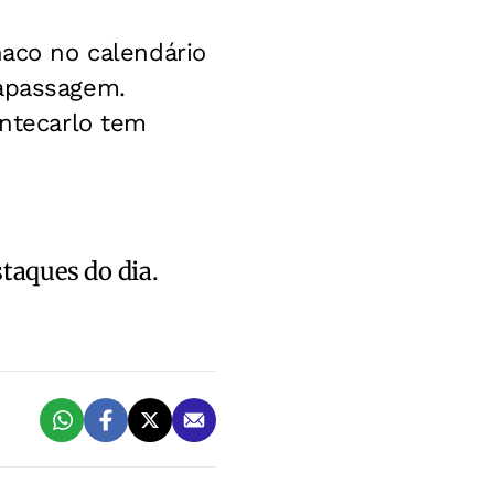
co no calendário
rapassagem.
ontecarlo tem
staques do dia.