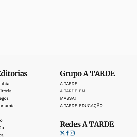
Editorias
Grupo
A TARDE
Bahia
A TARDE
itória
A TARDE FM
egos
MASSA!
ronomia
A TARDE EDUCAÇÃO
o
o
Redes
A TARDE
ão
ca