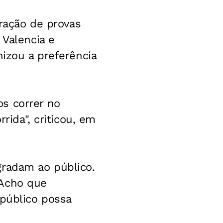
eração de provas
 Valencia e
nizou a preferência
s correr no
rida", criticou, em
gradam ao público.
 Acho que
 público possa