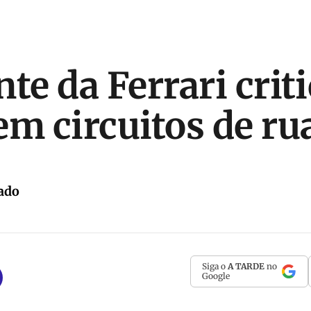
te da Ferrari crit
em circuitos de ru
ado
Siga o
A TARDE
no
Google