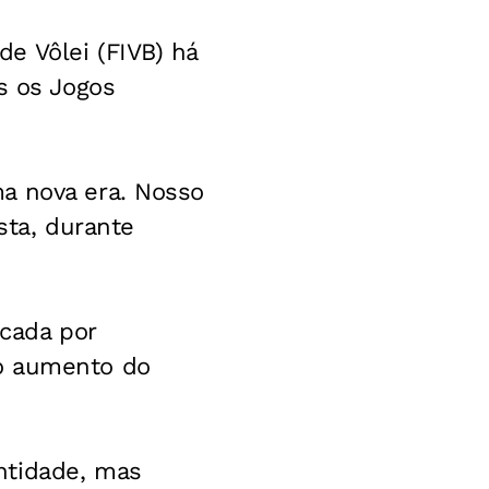
e Vôlei (FIVB) há
s os Jogos
a nova era. Nosso
sta, durante
rcada por
 o aumento do
ntidade, mas