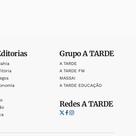
Editorias
Grupo
A TARDE
Bahia
A TARDE
itória
A TARDE FM
egos
MASSA!
ronomia
A TARDE EDUCAÇÃO
o
o
Redes
A TARDE
ão
ca