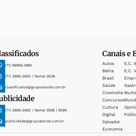
lassificados
Canais e 
Autos
E.c. 
(71) 99965-8961
Bahia
E.c. V
(71) 2886-2683 / Ramal 8526
Brasil
Empr
Saúde
Gast
classificados@grupoatarde.com.br
Cineinsite
Muit
ublicidade
Concursos
Mund
Cultura
Opini
(71) 2886-2683 / Ramal 8585 | 8586
Digital
Políti
publicidade@grupoatarde.com.br
Salvador
Economia