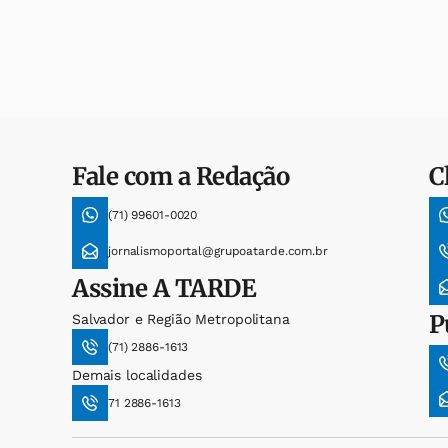
Fale com a Redação
C
(71) 99601-0020
jornalismoportal@grupoatarde.com.br
Assine
A TARDE
P
Salvador e Região Metropolitana
(71) 2886-1613
Demais localidades
71 2886-1613