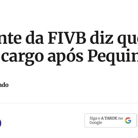
nte da FIVB diz qu
 cargo após Pequ
ado
Siga o
A TARDE
no
Google