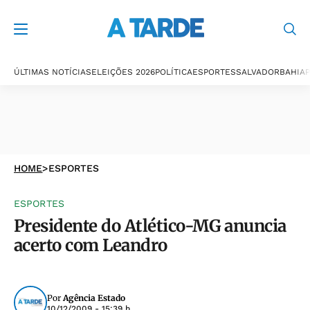
ÚLTIMAS NOTÍCIAS
ELEIÇÕES 2026
POLÍTICA
ESPORTES
SALVADOR
BAHIA
P
HOME
>
ESPORTES
ESPORTES
Presidente do Atlético-MG anuncia
acerto com Leandro
Por
Agência Estado
10/12/2009 - 15:39 h