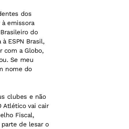
identes dos
 à emissora
Brasileiro do
a à
ESPN Brasil
,
ar com a Globo,
rou. Se meu
 em nome do
us clubes e não
tlético vai cair
elho Fiscal,
parte de lesar o