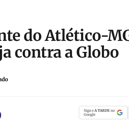
nte do Atlético-M
ja contra a Globo
ado
Siga o
A TARDE
no
Google