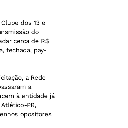
 Clube dos 13 e
ransmissão do
cadar cerca de R$
a, fechada, pay-
citação, a Rede
 passaram a
ncem à entidade já
Atlético-PR,
renhos opositores