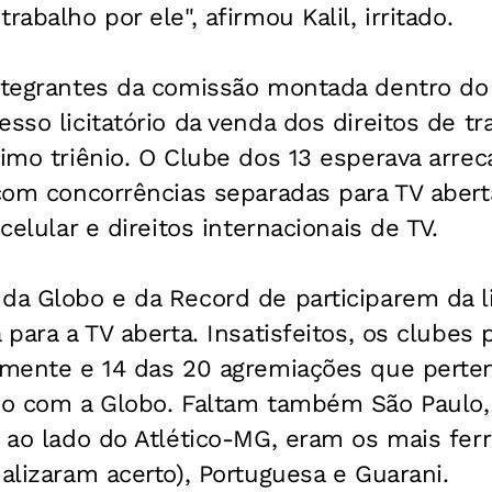
rabalho por ele", afirmou Kalil, irritado.
integrantes da comissão montada dentro do
esso licitatório da venda dos direitos de t
ximo triênio. O Clube dos 13 esperava arre
 com concorrências separadas para TV abert
 celular e direitos internacionais de TV.
da Globo e da Record de participarem da li
 para a TV aberta. Insatisfeitos, os clubes
almente e 14 das 20 agremiações que perte
do com a Globo. Faltam também São Paulo, 
, ao lado do Atlético-MG, eram os mais fer
nalizaram acerto), Portuguesa e Guarani.