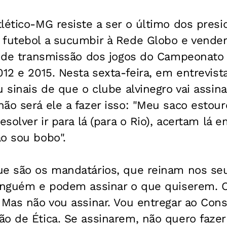
lético-MG resiste a ser o último dos pres
 futebol a sucumbir à Rede Globo e vender
s de transmissão dos jogos do Campeonato 
012 e 2015. Nesta sexta-feira, em entrevist
u sinais de que o clube alvinegro vai assin
ão será ele a fazer isso: "Meu saco estou
resolver ir para lá (para o Rio), acertam lá
o sou bobo".
ue são os mandatários, que reinam nos se
inguém e podem assinar o que quiserem. O A
 Mas não vou assinar. Vou entregar ao Cons
o de Ética. Se assinarem, não quero fazer 