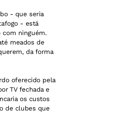
bo - que seria
afogo - está
o com ninguém.
 até meados de
 querem, da forma
rdo oferecido pela
por TV fechada e
ncaria os custos
ão de clubes que