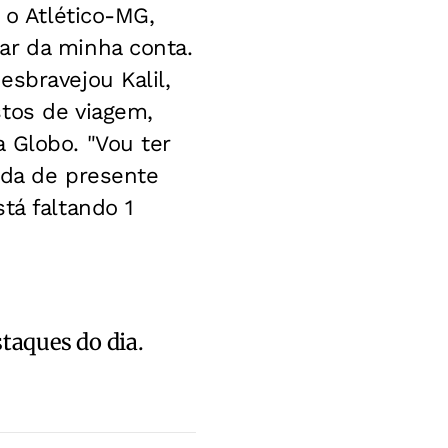
 o Atlético-MG,
ar da minha conta.
sbravejou Kalil,
stos de viagem,
 Globo. "Vou ter
ada de presente
tá faltando 1
staques do dia.