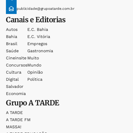
publicidade@grupoatarde.com.br
Canais e Editorias
Autos
E.c. Bahia
Bahia
E.c. Vitória
Brasil
Empregos
Saúde
Gastronomia
Cineinsite
Muito
Concursos
Mundo
Cultura
Opinião
Digital
Política
Salvador
Economia
Grupo
A TARDE
A TARDE
A TARDE FM
MASSA!